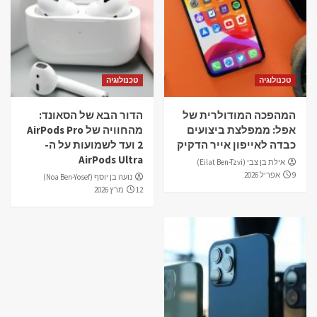
טכנולוגיה
טכנולוגיה
המהפכה המודולרית של
הדור הבא של הסאונד:
אפל: ממפלצת ביצועים
מהחוויה של AirPods Pro
כבדה לאייפון אייר הדקיק
2 ועד לשמועות על ה-
AirPods Ultra
אילת בן צבי (Eilat Ben-Tzvi)
9 אפריל 2026
נועה בן יוסף (Noa Ben-Yosef)
12 מרץ 2026