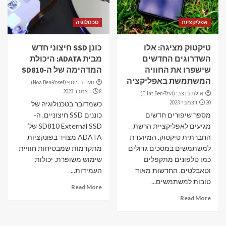
אפליקציות
טכנולוגיה
טיקטוק מציגה: אלו
כונן SSD חיצוני חדש
השדרוגים החדשים
מבית ADATA: היכולת
שישפרו את החוויה
המדהימה של ה-SD810
המשתמשת באפליקציה
נועה בן יוסף (Noa Ben-Yosef)
8 דצמבר 2023
אילת בן צבי (Eilat Ben-Tzvi)
20 דצמבר 2023
כשמדובר בטכנולוגיה של
מספר שיפורים חדשים
כוננים SSD חיצוניים, ה-
מגיעים לאפליקציית הרשת
SD810 External SSD של
החברתית טיקטוק, המיועדת
ADATA מצויד בפונקציות
למשתמשים במסכים גדולים
מתקדמות שמבטיחות חוויית
כמו טלפונים מתקפלים
שימוש משופרת. יכולות
וטאבלטים. החדשות מאוד
העמידות...
טובות למשתמשים...
Read More
Read More