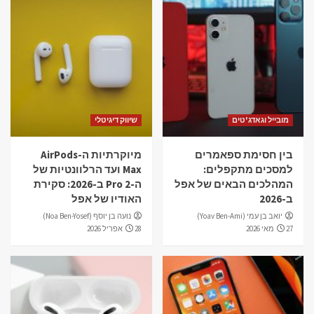
מובייל וגאדג'טים
שיווק דיגיטלי
בין חסימת ספאמרים
מיוקרתיות ה-AirPods
למסכים מתקפלים:
Max ועד הרלוונטיות של
המהלכים הבאים של אפל
ה-Pro 2 ב-2026: סקירת
ב-2026
האודיו של אפל
יואב בן עמי (Yoav Ben-Ami)
נועה בן יוסף (Noa Ben-Yosef)
27 מאי 2026
28 אפריל 2026