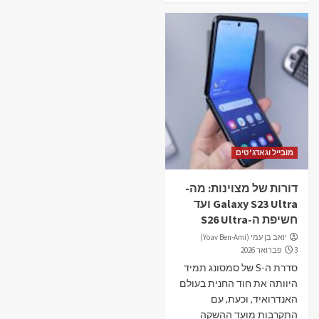
מובייל וגאדג'טים
דורות של מצוינות: מה-
Galaxy S23 Ultra ועד
חשיפת ה-S26 Ultra
יואב בן עמי (Yoav Ben-Ami)
3 פברואר 2026
סדרת ה-S של סמסונג תמיד
היוותה את חוד החנית בעולם
האנדרואיד, וכעת, עם
התקרבות מועד ההשקה