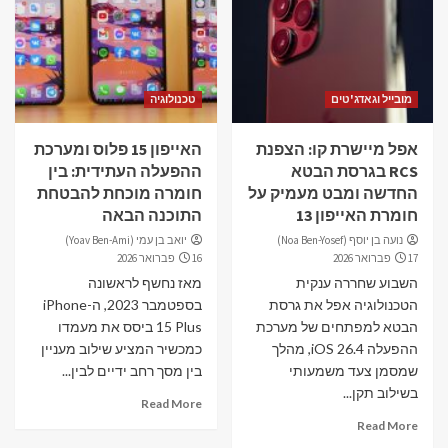
מובייל וגאדג'טים
טכנולוגיה
אפל מיישרת קו: הצפנת
האייפון 15 פלוס ומערכת
RCS בגרסת הבטא
ההפעלה העתידית: בין
החדשה ומבט מעמיק על
חומרה מוכחת להבטחת
חומרת האייפון 13
התוכנה הבאה
נועה בן יוסף (Noa Ben-Yosef)
יואב בן עמי (Yoav Ben-Ami)
17 פברואר 2026
16 פברואר 2026
השבוע שחררה ענקית
מאז נחשף לראשונה
הטכנולוגיה אפל את גרסת
בספטמבר 2023, ה-iPhone
הבטא למפתחים של מערכת
15 Plus ביסס את מעמדו
ההפעלה iOS 26.4, מהלך
כמכשיר המציע שילוב מעניין
שמסמן צעד משמעותי
בין מסך רחב ידיים לבין...
בשילוב תקן...
Read More
Read More