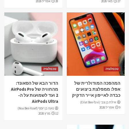
27 מאי 2026
28 אפריל 2026
טכנולוגיה
טכנולוגיה
המהפכה המודולרית של
הדור הבא של הסאונד:
אפל: ממפלצת ביצועים
מהחוויה של AirPods Pro
כבדה לאייפון אייר הדקיק
2 ועד לשמועות על ה-
AirPods Ultra
אילת בן צבי (Eilat Ben-Tzvi)
9 אפריל 2026
נועה בן יוסף (Noa Ben-Yosef)
12 מרץ 2026