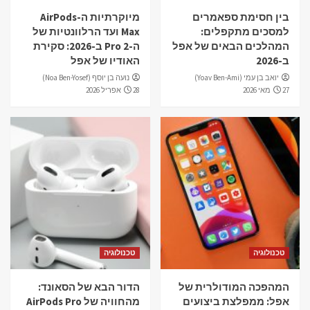
בין חסימת ספאמרים
מיוקרתיות ה-AirPods
למסכים מתקפלים:
Max ועד הרלוונטיות של
המהלכים הבאים של אפל
ה-Pro 2 ב-2026: סקירת
ב-2026
האודיו של אפל
יואב בן עמי (Yoav Ben-Ami)
נועה בן יוסף (Noa Ben-Yosef)
27 מאי 2026
28 אפריל 2026
טכנולוגיה
טכנולוגיה
המהפכה המודולרית של
הדור הבא של הסאונד:
אפל: ממפלצת ביצועים
מהחוויה של AirPods Pro