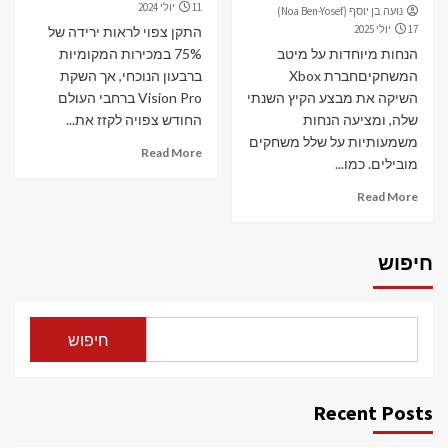
11 יולי 2024
נועה בן יוסף (Noa Ben-Yosef)
17 יולי 2025
התקן צפוי לראות ירידה של
הנחות מיוחדות על מיטב
75% במכירות המקומיות
המשחקיםחברת Xbox
ברבעון הנוכחי, אך השקת
השיקה את מבצע הקיץ השנתי
Vision Pro ברחבי העולם
שלה, ומציעה הנחות
החודש צפויה לקזז את...
משמעותיות על שלל משחקים
Read More
מובילים. כמו...
Read More
חיפוש
חיפוש
Recent Posts