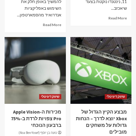
11, נינטנדו נוקטת בצעד
להמשיך באופן חלק את
שיאכזב...
השימוש באפליקציות
אנדרואיד מהסמארטפון...
Read More
Read More
שיווק דיגיטלי
שיווק דיגיטלי
מבצע הקיץ הגדול של
מכירות ה-Apple Vision
Xbox יוצא לדרך – הנחות
Pro צפויות לרדת ב-75%
גדולות על משחקים
ברבעון הנוכחי
מובילים
נועה בן יוסף (Noa Ben-Yosef)