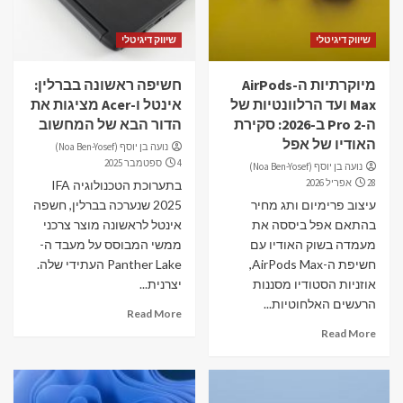
שיווק דיגיטלי
שיווק דיגיטלי
מיוקרתיות ה-AirPods
חשיפה ראשונה בברלין:
Max ועד הרלוונטיות של
אינטל ו-Acer מציגות את
ה-Pro 2 ב-2026: סקירת
הדור הבא של המחשוב
האודיו של אפל
נועה בן יוסף (Noa Ben-Yosef)
4 ספטמבר 2025
נועה בן יוסף (Noa Ben-Yosef)
28 אפריל 2026
בתערוכת הטכנולוגיה IFA
עיצוב פרימיום ותג מחיר
2025 שנערכה בברלין, חשפה
בהתאם אפל ביססה את
אינטל לראשונה מוצר צרכני
מעמדה בשוק האודיו עם
ממשי המבוסס על מעבד ה-
חשיפת ה-AirPods Max,
Panther Lake העתידי שלה.
אוזניות הסטודיו מסננות
יצרנית...
הרעשים האלחוטיות...
Read More
Read More