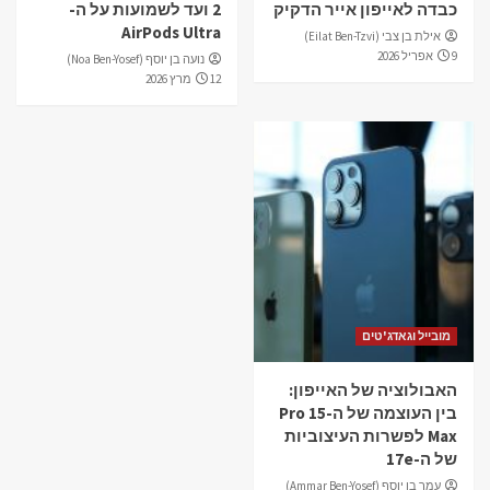
כבדה לאייפון אייר הדקיק
2 ועד לשמועות על ה-
AirPods Ultra
אילת בן צבי (Eilat Ben-Tzvi)
9 אפריל 2026
נועה בן יוסף (Noa Ben-Yosef)
12 מרץ 2026
מובייל וגאדג'טים
האבולוציה של האייפון:
בין העוצמה של ה-15 Pro
Max לפשרות העיצוביות
של ה-17e
עמר בן יוסף (Ammar Ben-Yosef)