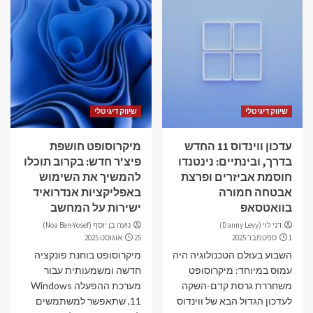
שיווק דיגיטלי
שיווק דיגיטלי
עדכון ווינדוס 11 החדש
מיקרוסופט חושפת
בדרך, ובינתיים: נינטנדו
פיצ'ר חדש: בקרוב תוכלו
חוסמת אביזרים ופרצת
להמשיך את השימוש
אבטחה חמורה
באפליקציות אנדרואיד
בוואטסאפ
ישירות על המחשב
דני לוי (Danny Levy)
נועה בן יוסף (Noa Ben-Yosef)
1 ספטמבר 2025
25 אוגוסט 2025
השבוע בעולם הטכנולוגיה היה
מיקרוסופט בוחנת פונקציה
עמוס במיוחד: מיקרוסופט
חדשה ומשמעותית עבור
משחררת גרסת קדם-השקה
מערכת ההפעלה Windows
לעדכון הגדול הבא של ווינדוס
11, שתאפשר למשתמשים