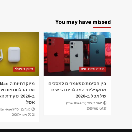
You may have missed
מובייל וגאדג'טים
שיווק דיגיטלי
בין חסימת ספאמרים למסכים
מיוקרתיו
מתקפלים: המהלכים הבאים
של אפל ב-2026
ב-2026: סקירת 
אפל
יואב בן עמי (Yoav Ben-Ami)
27 מאי 2026
נועה בן יוסף (Noa Ben-Yosef)
28 אפריל 2026