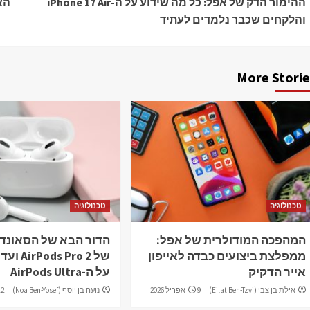
ההימור הדק של אפל: כל מה שידוע על ה-iPhone 17 Air
Reading
והלקחים שכבר נלמדים לעתיד
More Storie
טכנולוגיה
טכנולוגיה
המהפכה המודולרית של אפל:
הדור הבא של הסאונד:
ממפלצת ביצועים כבדה לאייפון
של  Pro 2
אייר הדקיק
על ה-AirPods Ultra
אילת בן צבי (Eilat Ben-Tzvi)
9 אפריל 2026
נועה בן יוסף (Noa Ben-Yosef)
12 מרץ 