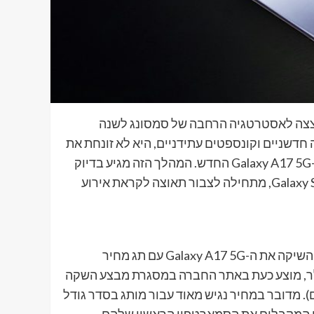
קת לנו הצצה לאסטרטגיה הרחבה של סמסונג לשנה
 חדשניים וקונספטים עתידניים, היא לא זונחת את
פלח השוק הבסיסי ביותר ומשיקה, כמעט מתחת לרדאר, את ה-Galaxy A17 5G החדש. המהלך הזה מגיע בדיוק
בזמן שבו חרושת השמועות סביב סדרת הדגל היוקרתית, ה-Galaxy S26, מתחילה לצבור תאוצה לקראת אירוע
בצעד שנועד ככל הנראה לכבוש את פלח השוק הנמוך, סמסונג השיקה את ה-Galaxy A17 5G עם תג מחיר
 במיוחד. המכשיר, שמחירו הרשמי עומד על כ-200 דולר, מוצע כעת באתר החברה במסגרת מבצע השקה
לבד (כ-630 שקלים לפני מיסים). מדובר במחיר נגיש מאוד עבור מותג בסדר גודל
דים המקבלים את הסמארטפון הראשון שלהם,