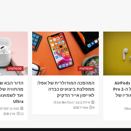
טכנולוגיה
טכנולוגיה
ת ה-AirPods Max
המהפכה המודולרית של אפל:
הדור הבא של
ועד הרלוונטיות של ה-Pro 2
ממפלצת ביצועים כבדה
האודיו של
לאייפון אייר הדקיק
Ultra
אילת בן צבי (Eilat Ben-Tzvi)
9 אפריל 2026
נועה בן יוסף (Noa Ben-Yosef)
12 מרץ 2026