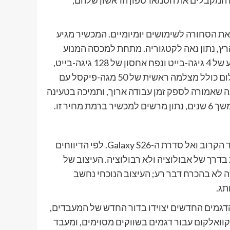
החלט מספק את הסחורה לשימושים יומיומיים. המכשיר מגיע
מסך Super AMOLED בגודל 6.7 אינץ' וקצב רענון של 90 הרץ, נתון נאה לקטגוריה. מתחת למכסה המנוע
פועל מעבד Exynos 1330 בשילוב עם זיכרון עבודה (RAM) צנוע של 4 גיגה-בייט ונפח אחסון של 128 גיגה-בייט,
הניתן להרחבה משמעותית באמצעות כרטיס זיכרון. מערך הצילום כולל מצלמה ראשית של 50 מגה-פיקסל עם
לה בקיבולת של 5,000 מיליאמפר/שעה שאמורה לספק זמן עבודה ארוך, ותמיכה בטעינה
בעוד השוק הנמוך מקבל מענה מיידי, העיניים נשואות אל העתיד הקרוב ואל סדרת ה-Galaxy S26. לפי הדיווחים
דרך של אבולוציה ולא רבולוציה. העיצוב של
ה-S26 צפוי להישאר דומה מאוד לזה של קודמו, ה-S25, וזה לא בהכרח דבר רע; העיצוב הנוכחי נחשב
תג.
 הדגמים החדשים יצוידו בדור החדש של המעבדים,
רכות מדברות על ה-Snapdragon 8 Elite Gen 5 של קוואלקום עבור דגמים בשווקים מסוימים, ומעבד