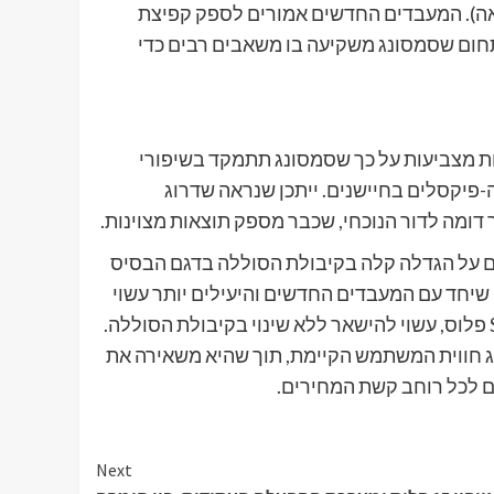
ום קוריאה). המעבדים החדשים אמורים לספק קפיצת
תחום שסמסונג משקיעה בו משאבים רבים כדי
ות מצביעות על כך שסמסונג תתמקד בשיפורי
יל את מספר המגה-פיקסלים בחיישנים. ייתכן שנראה שדרוג
ים על הגדלה קלה בקיבולת הסוללה בדגם הבסיס
200- מיליאמפר/שעה), מה שיחד עם המעבדים החדשים והיעילים יותר עשוי
לשפר את חיי הסוללה היומיומיים. עם זאת, דגם הביניים, ה-S26 פלוס, עשוי להישאר ללא שינוי בקיבולת הסוללה.
 חווית המשתמש הקיימת, תוך שהיא משאירה את
ם לכל רוחב קשת המחירים.
Next