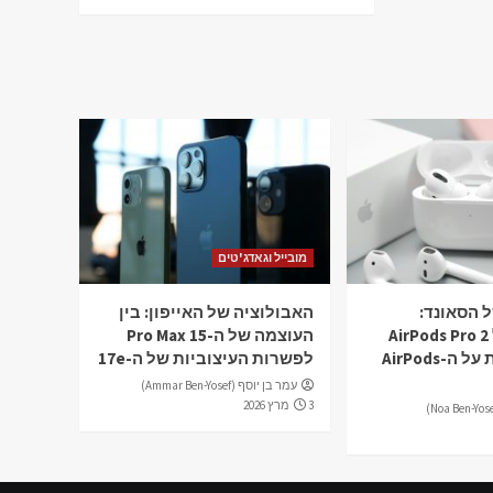
מובייל וגאדג'טים
 הסאונד:
האבולוציה של האייפון: בין
מהחוויה של AirPods Pro 2
העוצמה של ה-15 Pro Max
ועד לשמועות על ה-AirPods
לפשרות העיצוביות של ה-17e
עמר בן יוסף (Ammar Ben-Yosef)
3 מרץ 2026