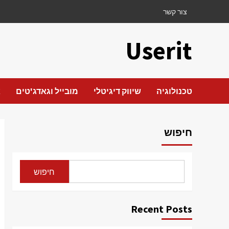
Ski
צור קשר
t
conten
Userit
טכנולוגיה
שיווק דיגיטלי
מובייל וגאדג'טים
א
חיפוש
חיפוש
Recent Posts