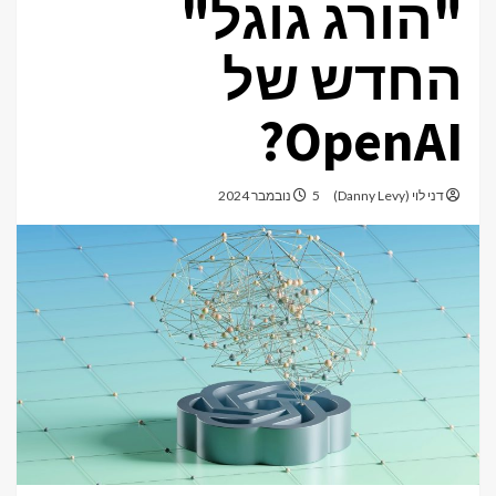
"הורג גוגל"
החדש של
OpenAI?
דני לוי (Danny Levy)
5 נובמבר 2024