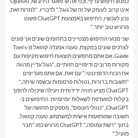
כמנוע חיפוש עדיף, וכנראה ש"מאגר הידע של OpenAI
אינו קרוב לעומק של זה של גוגל," לדבריו. "למרות זאת,
נכון לעכשיו, החיפוש באמצעות ChatGPT פשוט
מרגיש טוב יותר."
שני מנועי החיפוש מצטיינים בתחומים שונים אך פונים
לצרכים שונים במקצת, טענה אמנדה קזוואל מ-Tom's
Guide. אם אתם מחפשים תוצאות חיפוש מקיפות עם
מקורות מרובים ודימויים חזותיים, "גוגל עדיין מהווה
את הכוח הדומיננטי." עם זאת, אם אתם מעדיפים
"תשובות ברורות, נטולות פרסומות ובשפה שיחה,"
ChatGPT מציע חוויה ידידותית ויעילה שיכולה להפוך
בקלות למועדפת לשאלות יומיומיות. החיפושים ב-
ChatGPT, "נטולי העומס", מספקים תחושה של
תשובה שמותאמת אישית למשתמש, טענה קזוואל.
בתוך "רשת עמוסה," ChatGPT מרגיש כמו "חבר
מועיל."