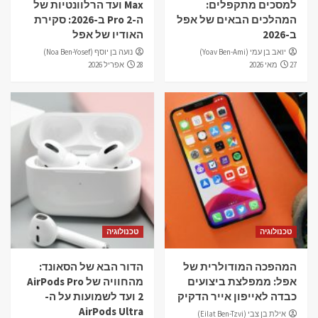
למסכים מתקפלים:
Max ועד הרלוונטיות של
המהלכים הבאים של אפל
ה-Pro 2 ב-2026: סקירת
ב-2026
האודיו של אפל
יואב בן עמי (Yoav Ben-Ami)
נועה בן יוסף (Noa Ben-Yosef)
27 מאי 2026
28 אפריל 2026
טכנולוגיה
טכנולוגיה
המהפכה המודולרית של
הדור הבא של הסאונד:
אפל: ממפלצת ביצועים
מהחוויה של AirPods Pro
כבדה לאייפון אייר הדקיק
2 ועד לשמועות על ה-
AirPods Ultra
אילת בן צבי (Eilat Ben-Tzvi)