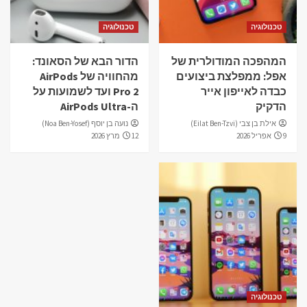
טכנולוגיה
טכנולוגיה
המהפכה המודולרית של
הדור הבא של הסאונד:
אפל: ממפלצת ביצועים
מהחוויה של AirPods
כבדה לאייפון אייר
Pro 2 ועד לשמועות על
הדקיק
ה-AirPods Ultra
אילת בן צבי (Eilat Ben-Tzvi)
נועה בן יוסף (Noa Ben-Yosef)
9 אפריל 2026
12 מרץ 2026
טכנולוגיה