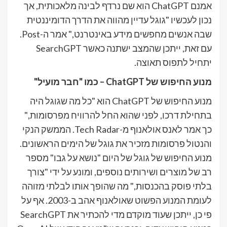
אמנם ChatGPT הוא שם נרדף לבינה מלאכותית, אך
נכון לעכשיו "גוגל עדיין מהווה את הדרך הדומיננטית
שבה אנשים מחפשים מידע באינטרנט," אמר ה-Post.
עם זאת, ייתכן שהמצב ישתנה כאשר SearchGPT
יתחיל לתפוס תאוצה.
מנוע החיפוש של ChatGPT – כמו "חבר מועיל"
מנוע החיפוש של ChatGPT הוא "כל מה שגוגל היה
בתחילת דרכו, לפני שהוא החל להרוויח מפרסומות,"
כך אמר לאנס אולאנוף מ-Tech Radar. הממשק הנקי
והנטול פרסומות מזכיר את גוגל של הימים הראשונים.
מנוע החיפוש של גוגל של היום "נושא על גבו" מספר
רב של מוצרים ושירותים נוספים, ומונע על ידי "צורך
בלתי פוסק בהכנסות," מה שהופך אותו לבלתי מזוהה
לעומת המנוע הפשוט שאולאנוף אהב ב-2003. אף על
פי כן, ייתכן שעוד מוקדם מדי להכתיר את SearchGPT