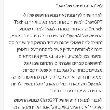
לא "הורג חיפוש של גוגל"
לאחר שהחליף זמנית את מנוע החיפוש שלו ל-
ChatGPT למשך יום אחד, אמר מקסוול זף מ-Tech
Crunch שהוא חזר במהרה לגוגל. למרות שמנוע
החיפוש של OpenAI "מרשים בכמה היבטים" ומספק
"הצצה למה שאולי ייראה בעתיד ממשק חיפוש מבוסס
בינה מלאכותית," עדיין קשה להסתמך עליו באופן
יומיומי. נכון לעכשיו, ChatGPT עדיין אינו מתאים
לחיפושים קצרים ושגרתיים, התחום שבו גוגל
מצטיינת. כוחה של גוגל בניהול שאלות קצרות
וממוקדות הופך אותה לבלתי ניתנת להחלפה, ועד ש-
OpenAI תשיג את היכולת הזאת, "גוגל תמשיך להיות
הבחירה העיקרית עבור רבים."
לעבור למנוע החיפוש של ChatGPT כמנוע החיפוש
העיקרי "אינו הגיוני בשלב זה," אמר קלוין ואנקדה מ-