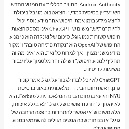
Android Authority. החוויה הכללית עם המנוע החדש
היא "עדיין בסיסית למדי," והצ'אטבוט מוגבל ביכולת
להציג מידע בזמן אמת. חיפוש אחר מידע נוסף יכול
להיות "מתיש," משום ש-ChatGPT אינו מספק הצעות
חיפוש קשורות כמו גוגל. סיכום של ואנקדה הוא כי מנוע
החיפוש של OpenAI הוא "נקודת פתיחה טובה" ו"מקור
מידע משני מצוין." אך למרות כל זאת, הוא "אינו מהווה
תחליף למנוע חיפוש," ויש להיזהר מלסמוך עליו עבור
משימות קריטיות.
ChatGPT לא יוכל לבדו לגבור על גוגל, אמר קונור
גרנן, ראש תחום הבינה המלאכותית באוניברסיטת
NYU והיועץ בתחום הבינה המלאכותית ל-Forbes. הוא
לא יהפוך ל"הורג חיפושים של גוגל," לא בגלל איכותו,
אלא משום ש"אי אפשר להתחרות בהפצה הרחבה של
גוגל" או בנוחות שבה אנשים רגילים להשתמש במנוע
החיפוש שלה.