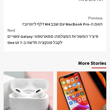
Continue
Previous
האם ה-MacBook Pro עם שבב M4 דלף ליוטיוב?
Reading
Next
פיצ’ר המשכיות המצלמה: סמארטפוני Galaxy עשויים
לקבל פונקציה חדשה ב-One UI 7
More Stories