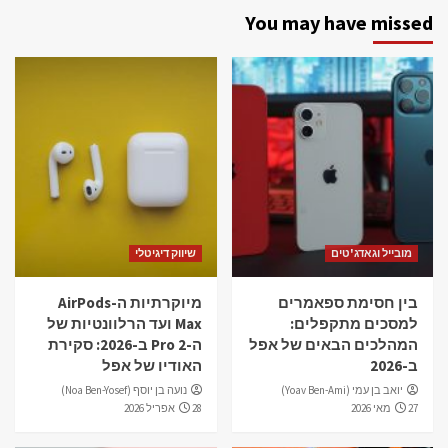
You may have missed
מובייל וגאדג'טים
שיווק דיגיטלי
בין חסימת ספאמרים
מיוקרתיות ה-AirPods
למסכים מתקפלים:
Max ועד הרלוונטיות של
המהלכים הבאים של אפל
ה-Pro 2 ב-2026: סקירת
ב-2026
האודיו של אפל
יואב בן עמי (Yoav Ben-Ami)
נועה בן יוסף (Noa Ben-Yosef)
27 מאי 2026
28 אפריל 2026