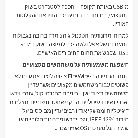
מ-USB באותה תקופה – והפכה לסטנדרט בשוק
המקצועי, במיוחד בתחום עריכת הווידאו וההקלטות
האודיו.
למרות יתרונותיה, הטכנולוגיה נותרה ברובה בגבולות
המערכות של אפל ולא הפכה לנפוצה בשוק כמו ה-
USB, שכבש את תחום החיבורים האישיים.
השפעה משמעותית על משתמשים מקצועיים
הסרת התמיכה ב-FireWire צפויה ליצור אתגרים לא
פשוטים עבור משתמשים מקצועיים אשר עדיין
משתמשים בציוד ישן – ביניהם מהנדסי קול, עורכי וידאו
וארכיונאים דיגיטליים. התקני אחסון חיצוניים, מצלמות
דיגיטליות וממשקי אודיו רבים עדיין מבוססים על
חיבור IEEE 1394, ולכן ידרשו פתרונות חלופיים או
שמירה על מערכות macOS ישנות.