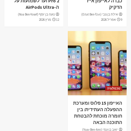
כבדה לאייפון אייר
Pro 2 ועד לשמועות על
הדקיק
ה-AirPods Ultra
אילת בן צבי (Eilat Ben-Tzvi)
נועה בן יוסף (Noa Ben-Yosef)
9 אפריל 2026
12 מרץ 2026
טכנולוגיה
האייפון 15 פלוס ומערכת
ההפעלה העתידית: בין
חומרה מוכחת להבטחת
התוכנה הבאה
יואב בן עמי (Yoav Ben-Ami)