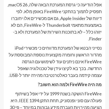
אפל הודיעה כי גרסת המערכת הבאה שלה, macOS 26,
תפסיק לתמוך בהתקני FireWire באופן מלא. לפי
דיווח של Apple Insider, גם אם מכשירים אלו יחוברו
באמצעות מתאמי Thunderbolt ל-FireWire, הם לא
יזוהו כלל – לא בתוכנות השירות של המערכת ולא ב-
Finder.
נסייני הבטא של המערכת מדווחים כי מכשירי iPod
מהדור הראשון וחומרה מקצועית נוספת המבוססת על
FireWire אינם ניתנים עוד לשימוש עם הגרסה
החדשה. בכך בא לקיצו עידן של טכנולוגיה שאפל
עצמה קידמה בעבר כאלטרנטיבה מהירה יותר ל-USB.
מה היה FireWire ולמה הוא חשוב?
FireWire הושקה בשנת 1999 על ידי אפל בשיתוף
פעולה עם סוני ופנסוניק, תחת התקן IEEE 1394. היא
הציעה מהירויות העברת מידע גבוהות במיוחד – פי 30