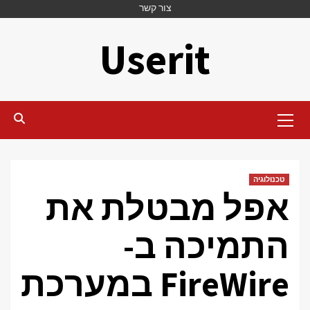
Ski
צור קשר
t
Userit
conten
Primary
Menu
טכנולוגיה
אפל מבטלת את
התמיכה ב-
FireWire במערכת