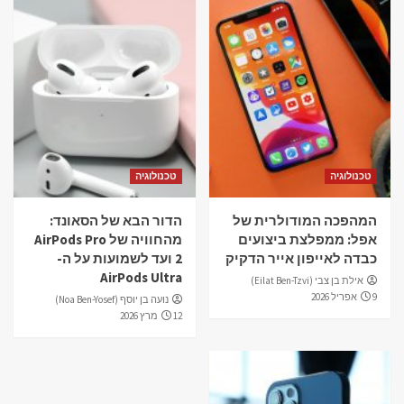
טכנולוגיה
טכנולוגיה
המהפכה המודולרית של
הדור הבא של הסאונד:
אפל: ממפלצת ביצועים
מהחוויה של AirPods Pro
כבדה לאייפון אייר הדקיק
2 ועד לשמועות על ה-
AirPods Ultra
אילת בן צבי (Eilat Ben-Tzvi)
9 אפריל 2026
נועה בן יוסף (Noa Ben-Yosef)
12 מרץ 2026