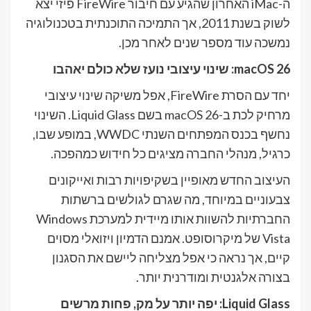
ה-iMac האחרון שהגיע עם חיבור FireWire פיזי יצא
לשוק בשנת 2011, אך התמיכה התוכנתית בטכנולוגיה
נמשכה עוד מספר שנים לאחר מכן.
macOS 26: שינוי עיצובי נועז שלא כולם יאהבו
יחד עם הסרת FireWire, אפל משיקה שינוי עיצובי
מרחיק לכת ב-macOS 26 בשם Liquid Glass. השינוי
נחשף בכנס המפתחים השנתי WWDC, במופע שבו,
כרגיל, מנהלי החברה מציגים כל חידוש כמהפכה.
העיצוב החדש מאופיין בשקיפויות רבות ואייקונים
צבעוניים במיוחד, מה שגרם לגולשים ברשתות
החברתיות להשוות אותו מיידית למערכת Windows
Vista של מיקרוסופט. אמנם הדמיון ויזואלי מסוים
קיים, אך נראה כי אפל מצליחה ליישם את הסגנון
בצורה אלגנטית ומודרנית יותר.
Liquid Glass: יפה יותר על מק, פחות מרשים