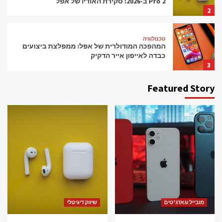
Pro 2 ב-2026: סקירת האודיו של אפל
2
טכנולוגיה
המהפכה המודולרית של אפל: ממפלצת ביצועים
כבדה לאייפון אייר הדקיק
3
Featured Story
טכנולוגיה
הדור הבא של הסאונד: מהחוויה של AirPods Pro 2
ועד לשמועות על ה-AirPods Ultra
4
מובייל וגאדג'טים
האבולוציה של האייפון: בין העוצמה של ה-15 Pro
Max לפשרות העיצוביות של ה-17e
5
מובייל וגאדג'טים
מובייל וגאדג'טים
שיווק דיגיטלי
בין חסימת ספאמרים למסכים מתקפלים:
המהלכים הבאים של אפל ב-2026