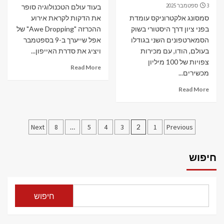
3 ספטמבר 2025
בעוד עולם הטכנולוגיה סופר
סמסונג אלקטרוניקס עומדת
את הדקות לקראת אירוע
בפני ציון דרך היסטורי בשוק
ההכרזה "Awe Dropping" של
הסמארטפונים השני בגודלו
אפל שייערך ב-9 בספטמבר
בעולם, הודו, עם מכירות
ויציג את סדרת האייפון...
צפויות של 100 מיליון
Read More
מכשירים...
Read More
Posts
Next
8
…
5
4
3
2
1
Previous
pagination
חיפוש
חיפוש