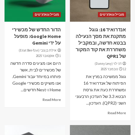
מובייל וגאדג'טים
מובייל וגאדג'טים
אנדרואיד 16: גוגל
הדור החדש של מכשירי
מתקנת את מסך הנעילה
Google Home: מופעל
בבטא חדשה, ובמקביל
על ידי Gemini
משחררת את קוד המקור
אילת בן צבי (Eilat Ben-Tzvi)
של QPR1
1 אוקטובר 2025
היום אנו מציגים סדרה חדשה
דני לוי (Danny Levy)
12 נובמבר 2025
של מכשירים לבית, אשר
גוגל ממשיכה במרץ את
פותחו במיוחד עבור Gemini.
הפיתוח של אנדרואיד 16
אנו משיקים מכשירי Google
ומשחררת כעת את גרסת
Home ו-Nest חדשים...
הבטא 3.3 של העדכון הרבעוני
Read More
השני (QPR2). העדכון...
Read More