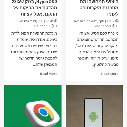
ביצועי המחשב ומה
HyperOS 3, בזמן שגוגל
מתכננת מיקרוסופט
מהדקת את הפיקוח על
לעתיד
התקנת אפליקציות
עמר בן יוסף (Ammar Ben-Yosef)
נועה בן יוסף (Noa Ben-Yosef)
18 נובמבר 2025
14 נובמבר 2025
מוכרת לכם הסיטואציה?
מערכת ההפעלה הפופולרית
המחשב החדש שהוצאתם
בעולם, אנדרואיד, עומדת
מהקופסה, זה שפעם "טס",
בפני שני שינויים משמעותיים:
מתחיל עם הזמן להראות
יצרנית הענק שיאומי מתכוננת
סימני עייפות. זוהי תופעה
להפצת גרסה חדשה של
טבעית לחלוטין...
הממשק שלה...
Read More
Read More