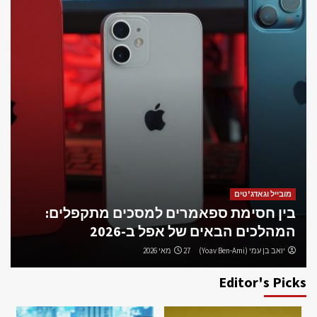
מובייל וגאדג'טים
בין חסימת ספאמרים למסכים מתקפלים:
המהלכים הבאים של אפל ב-2026
יואב בן עמי (Yoav Ben-Ami)
27 מאי 2026
Editor's Picks
טכנולוגיה
המהפכה המודולרית של אפל: ממפלצת ביצועים