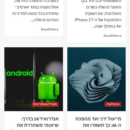
המשמעותיים ביותר בקו
למערכת ההפעלה החדשה,
המוצרים שלה בשנים
אפל נוקטת בצעד אגרסיבי
האחרונות, עם השקתו
ומפתיע בכל הנוגע למדיניות
המתוכננת של ה-iPhone 17
העדכונים שלה,...
Air במהלך שנת...
Read More
Read More
טכנולוגיה
מובייל וגאדג'טים
מייעול ידני ועד מהפכת
אנדרואיד 16 בדרך:
ה-AI: כך תשפרו את
שיאומי משחררת את