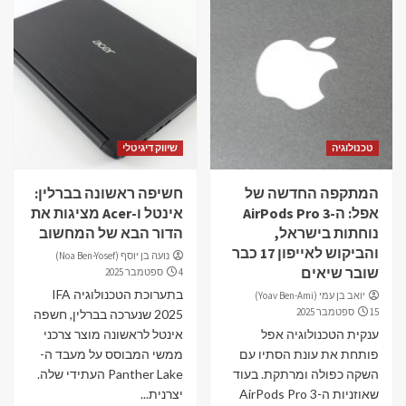
טכנולוגיה
שיווק דיגיטלי
המתקפה החדשה של
חשיפה ראשונה בברלין:
אפל: ה-AirPods Pro 3
אינטל ו-Acer מציגות את
נוחתות בישראל,
הדור הבא של המחשוב
והביקוש לאייפון 17 כבר
נועה בן יוסף (Noa Ben-Yosef)
שובר שיאים
4 ספטמבר 2025
בתערוכת הטכנולוגיה IFA
יואב בן עמי (Yoav Ben-Ami)
15 ספטמבר 2025
2025 שנערכה בברלין, חשפה
ענקית הטכנולוגיה אפל
אינטל לראשונה מוצר צרכני
פותחת את עונת הסתיו עם
ממשי המבוסס על מעבד ה-
השקה כפולה ומרתקת. בעוד
Panther Lake העתידי שלה.
שאוזניות ה-AirPods Pro 3
יצרנית...