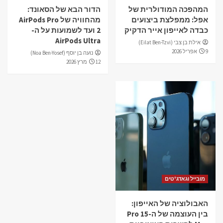
המהפכה המודולרית של
הדור הבא של הסאונד:
אפל: ממפלצת ביצועים
מהחוויה של AirPods Pro
כבדה לאייפון אייר הדקיק
2 ועד לשמועות על ה-
AirPods Ultra
אילת בן צבי (Eilat Ben-Tzvi)
9 אפריל 2026
נועה בן יוסף (Noa Ben-Yosef)
12 מרץ 2026
מובייל וגאדג'טים
האבולוציה של האייפון:
בין העוצמה של ה-15 Pro