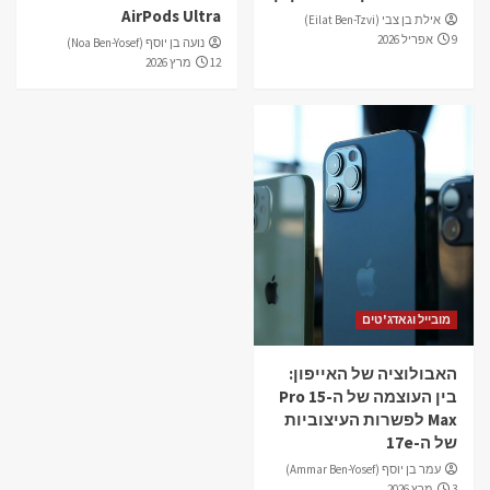
5
AirPods Ultra
אילת בן צבי (Eilat Ben-Tzvi)
9 אפריל 2026
נועה בן יוסף (Noa Ben-Yosef)
12 מרץ 2026
מובייל וגאדג'טים
האבולוציה של האייפון:
בין העוצמה של ה-15 Pro
Max לפשרות העיצוביות
של ה-17e
עמר בן יוסף (Ammar Ben-Yosef)
3 מרץ 2026