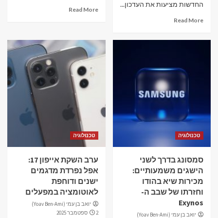
החדשות מציעות את העדכון...
Read More
Read More
טכנולוגיה
טכנולוגיה
סמסונג בדרך לשני
ערב השקת אייפון 17:
הישגים משמעותיים:
אפל נפרדת מדגמים
מכירות שיא בהודו
ישנים ודוחפת
וחזרתו של שבב ה-
לאוטומציה במפעלים
Exynos
יואב בן עמי (Yoav Ben-Ami)
2 ספטמבר 2025
יואב בן עמי (Yoav Ben-Ami)