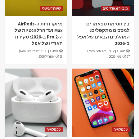
מובייל וגאדג'טים
שיווק דיגיטלי
בין חסימת ספאמרים
מיוקרתיות ה-AirPods
למסכים מתקפלים:
Max ועד הרלוונטיות של
המהלכים הבאים של אפל
ה-Pro 2 ב-2026: סקירת
ב-2026
האודיו של אפל
יואב בן עמי (Yoav Ben-Ami)
נועה בן יוסף (Noa Ben-Yosef)
27 מאי 2026
28 אפריל 2026
טכנולוגיה
טכנולוגיה