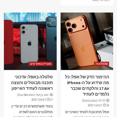
טכנולוגיה
מובייל וגאדג'טים
ההימור הדק של אפל: כל
טלטלה באפל: עדכוני
מה שידוע על ה-iPhone
תוכנה מבוטלים והצצה
17 Air והלקחים שכבר
ראשונה לעתיד האייפון
נלמדים לעתיד
יואב בן עמי (Yoav Ben-Ami)
17 דצמבר 2025
דני לוי (Danny Levy)
18 דצמבר 2025
בעוד משתמשים רבים עדיין
אפל מתכוננת לאחד השינויים
מתלבטים האם לשדרג