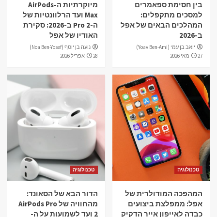
בין חסימת ספאמרים
מיוקרתיות ה-AirPods
1
למסכים מתקפלים:
Max ועד הרלוונטיות של
המהלכים הבאים של אפל
ה-Pro 2 ב-2026: סקירת
שיווק דיגיטלי
ב-2026
האודיו של אפל
מיוקרתיות ה-AirPods Max ועד הרלוונטיות של ה-
יואב בן עמי (Yoav Ben-Ami)
נועה בן יוסף (Noa Ben-Yosef)
Pro 2 ב-2026: סקירת האודיו של אפל
27 מאי 2026
28 אפריל 2026
2
טכנולוגיה
המהפכה המודולרית של אפל: ממפלצת ביצועים
כבדה לאייפון אייר הדקיק
3
טכנולוגיה
הדור הבא של הסאונד: מהחוויה של AirPods Pro 2
ועד לשמועות על ה-AirPods Ultra
4
טכנולוגיה
טכנולוגיה
המהפכה המודולרית של
הדור הבא של הסאונד:
מובייל וגאדג'טים
האבולוציה של האייפון: בין העוצמה של ה-15 Pro
אפל: ממפלצת ביצועים
מהחוויה של AirPods Pro
Max לפשרות העיצוביות של ה-17e
כבדה לאייפון אייר הדקיק
2 ועד לשמועות על ה-